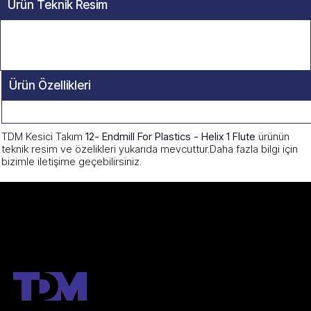
Ürün Teknik Resim
Ürün Özellikleri
TDM Kesici Takım
12- Endmill For Plastics - Helix 1 Flute
ürünün
teknik resim ve özelikleri yukarıda mevcuttur.Daha fazla bilgi için
bizimle iletişime geçebilirsiniz.