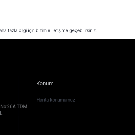
 fazla bilgi için bizimle iletişime geçebilirsiniz.
Konum
Harita konumumuz
k. No:26A TDM
L