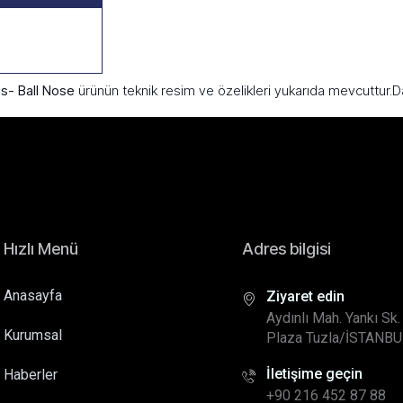
s- Ball Nose
ürünün teknik resim ve özelikleri yukarıda mevcuttur.Daha
Hızlı Menü
Adres bilgisi
Anasayfa
Ziyaret edin
Aydınlı Mah. Yankı S
Kurumsal
Plaza Tuzla/İSTANBU
İletişime geçin
Haberler
+90 216 452 87 88