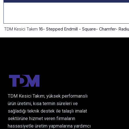
TDM Kesici Takım
16- Stepped Endmill - Square- Chamfer- Radiu
TDM Kesici Takım; yüksek performanslı
ürün üretimi, kısa termin süreleri ve
sağladığı teknik destek ile talaşlı imalat
sektörüne hizmet veren firmaların
hassasiyetle üretim yapmalarına yardımcı