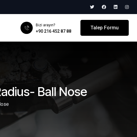
Bizi arayın?
Talep Formu
+90 216 452 87 88
adius- Ball Nose
Nose