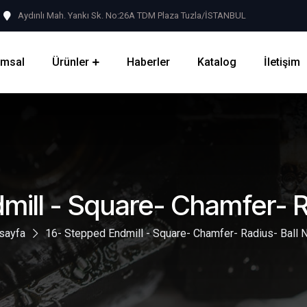
Aydınlı Mah. Yankı Sk. No:26A TDM Plaza Tuzla/İSTANBUL
umsal
Ürünler
Haberler
Katalog
İletişim
mill - Square- Chamfer- R
sayfa
16- Stepped Endmill - Square- Chamfer- Radius- Ball 