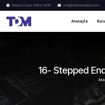
Pztesi to Cuma: 9:00 to 18:00
info@tdmkesicitakim.com
Anasayfa
Kur
16- Stepped End
Ana