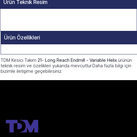
Ürün Teknik Resim
Ürün Özellikleri
TDM Kesici Takım
21- Long Reach Endmill - Variable Helix
ürünün
teknik resim ve özelikleri yukarıda mevcuttur.Daha fazla bilgi için
bizimle iletişime geçebilirsiniz.