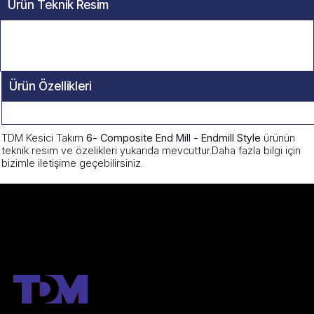
Ürün Teknik Resim
Ürün Özellikleri
TDM Kesici Takım
6- Composite End Mill - Endmill Style
ürünün
teknik resim ve özelikleri yukarıda mevcuttur.Daha fazla bilgi için
bizimle iletişime geçebilirsiniz.