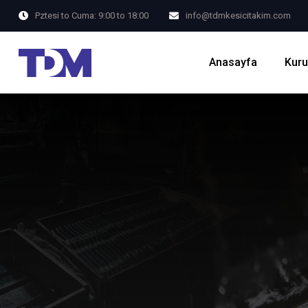
Pztesi to Cuma: 9:00 to 18:00
info@tdmkesicitakim.com
Anasayfa
Kur