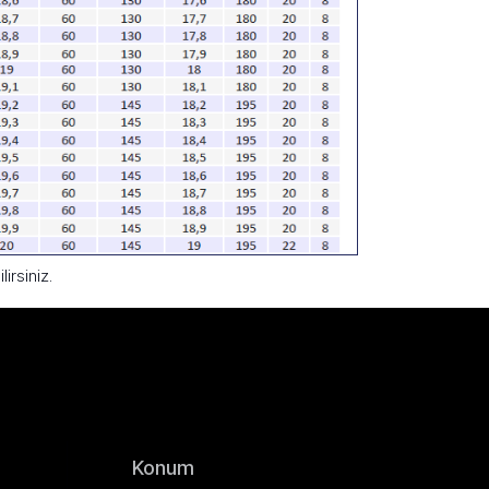
irsiniz.
Konum